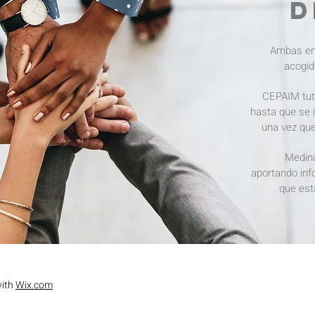
D
Ambas ent
acogid
CEPAIM tuto
hasta que se i
una vez que
Medina
aportando inf
que est
with
Wix.com